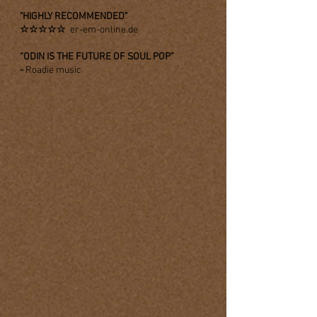
"HIGHLY RECOMMENDED"
☆☆☆☆☆
er-em-online.de
“ODIN IS THE FUTURE OF SOUL POP”
-
Roadie music