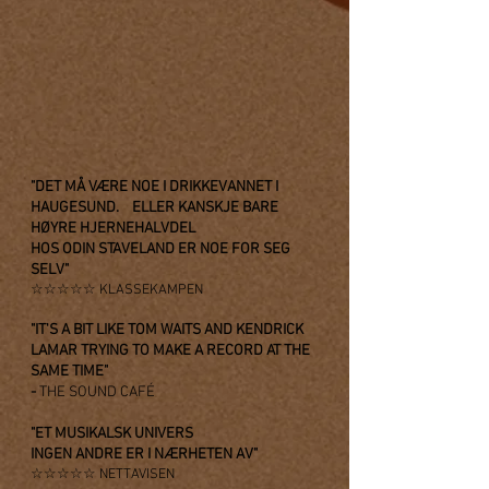
"DET MÅ VÆRE NOE I DRIKKEVANNET I
HAUGESUND. ELLER KANSKJE BARE
HØYRE HJERNEHALVDEL
HOS ODIN STAVELAND ER NOE FOR SEG
SELV"
☆☆☆☆☆ KLASSEKAMPEN
"IT'S A BIT LIKE TOM WAITS AND KENDRICK
LAMAR TRYING TO MAKE A RECORD AT THE
SAME TIME"
-
THE SOUND CAFÉ
"ET MUSIKALSK UNIVERS
INGEN ANDRE ER I NÆRHETEN AV"
☆☆☆☆☆ NETTAVISEN